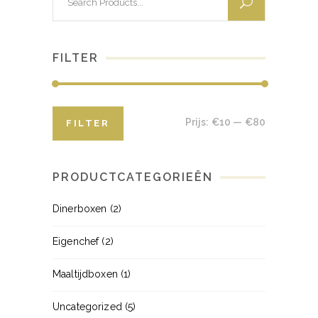
for:
FILTER
Min.
Max.
Prijs:
€10
—
€80
FILTER
prijs
prijs
PRODUCTCATEGORIEËN
Dinerboxen
(2)
Eigenchef
(2)
Maaltijdboxen
(1)
Uncategorized
(5)