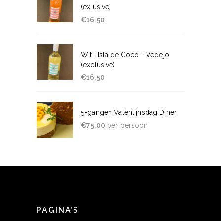
(exlusive)
€
16.50
Wit | Isla de Coco - Vedejo
(exclusive)
€
16.50
5-gangen Valentijnsdag Diner
€
75.00
per persoon
PAGINA’S